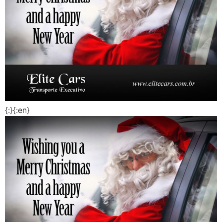
{:}{:en}