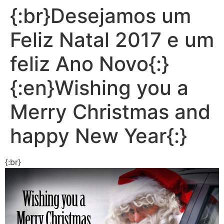
{:br}Desejamos um
Feliz Natal 2017 e um
feliz Ano Novo{:}
{:en}Wishing you a
Merry Christmas and
happy New Year{:}
{:br}